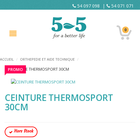
54 097 098
|
54 071 071
0
ACCUEIL
/
ORTHEPEDIE ET AIDE TECHNIQUE
/
PROMO
CEINTURE THERMOSPORT
30CM
Hors Stock