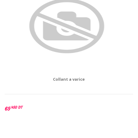
Collant a varice
.450 DT
65