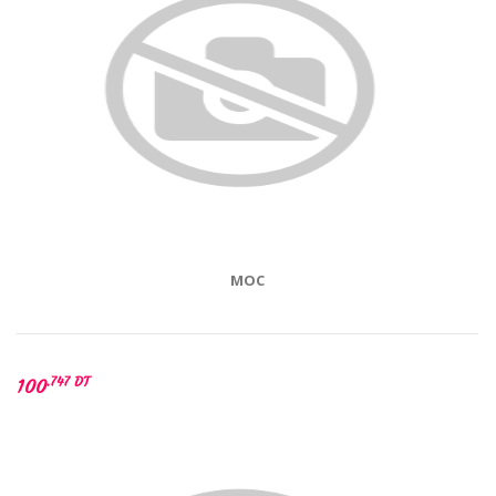
MOC
.747 DT
100