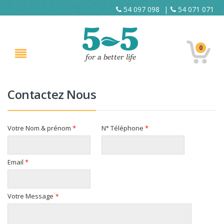
54 097 098
|
54 071 071
0
Contactez Nous
Votre Nom & prénom
*
N° Téléphone
*
Email
*
Votre Message
*