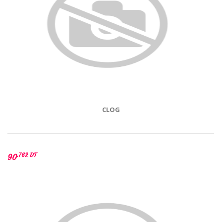
CLOG
.762 DT
90