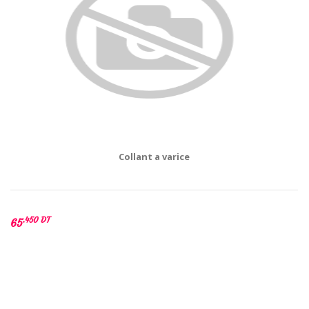
Collant a varice
.450 DT
65