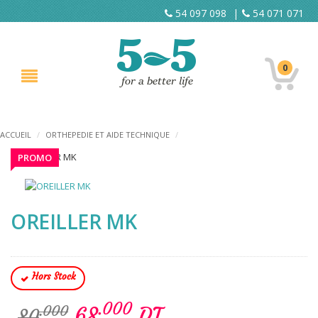
54 097 098
|
54 071 071
0
ACCUEIL
/
ORTHEPEDIE ET AIDE TECHNIQUE
/
PROMO
OREILLER MK
Hors Stock
.000
68
DT
.000
80