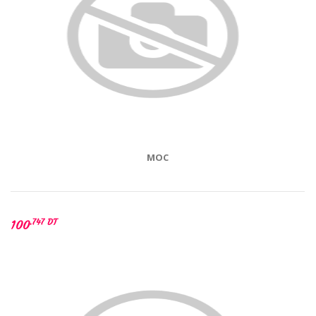
MOC
.747 DT
100