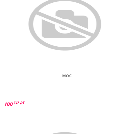
MOC
.747 DT
100