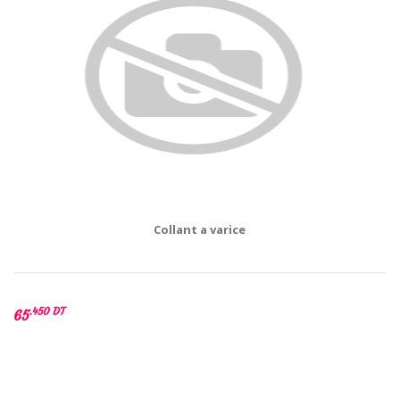
Collant a varice
.450 DT
65