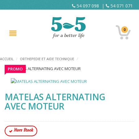
54 097 098
|
54 071 071
0
ACCUEIL
/
ORTHEPEDIE ET AIDE TECHNIQUE
/
PROMO
MATELAS ALTERNATING
AVEC MOTEUR
Hors Stock